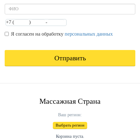
+7 (
)
-
Имя
Телефон,
Телефон,
Телефон,
Я согласен на обработку
part
part
part
персональных данных
1
2
3
Персональные
данные
*
Отправить
Массажная Страна
Ваш регион:
Выбрать регион
Корзина пуста.