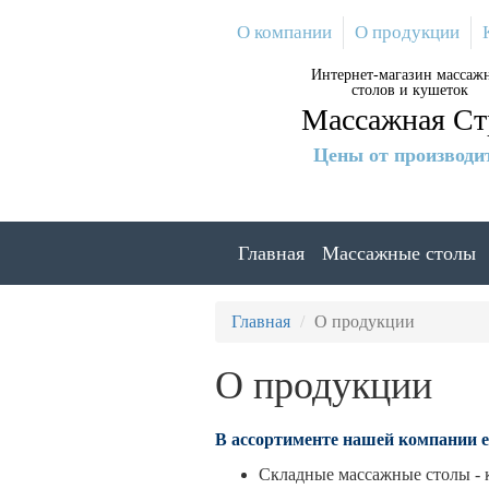
Перейти
О компании
О продукции
к
основному
Интернет-магазин массаж
содержанию
столов и кушеток
Массажная Ст
Цены от производи
Главная
Массажные столы
Главная
О продукции
О продукции
В ассортименте нашей компании е
Складные массажные столы - 