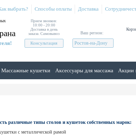
Как выбрать?
Способы оплаты
Доставка
Сотрудничес
ных
Прием звонков:
10:00 - 20:00
Доставка в день
Корз
рана
Ваш регион:
заказа. Самовывоз
теля!
Ростов-на-Дону
Консультация
Массажные кушетки
Аксессуары для массажа
Акции 
сть различные типы столов и кушеток собственных марок:
кушетки с металлической рамой