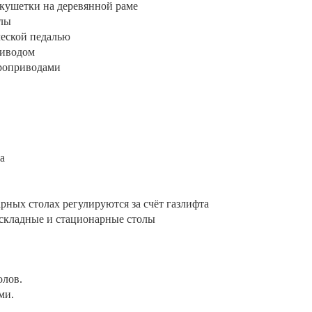
кушетки на деревянной раме
лы
еской педалью
риводом
троприводами
а
рных столах регулируются за счёт газлифта
 складные и стационарные столы
олов.
ми.