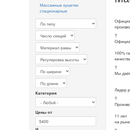
Массажные кушетки
стационарные
Официа
произво
?
Официал
100% га
качеств
?
Мы даём
Лидер 
Категория
?
Произво
Цены от
11 лет
на рынк
И