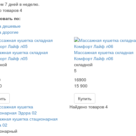
м 7 дней в неделю.
 товаров 4
овать по:
а дешевые
 дорогие
жная кушетка складная
Массажная кушетка складная
орт Лайф л05
Комфорт Лайф л06
ной
складной
5
0
16900
0
15 900
ить
Купить
Найдено товаров 4
жная кушетка стационарная
а 02
ионарный