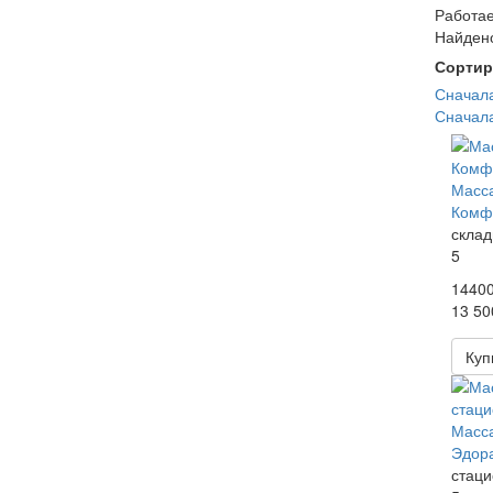
Работае
Найдено
Сортир
Сначал
Сначала
Масса
Комф
склад
5
1440
13 50
Куп
Масса
Эдор
стац