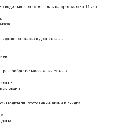
я ведет свою деятельность на протяжении 11 лет.
а
заказа
рьерская доставка в день заказа.
й
мент
 разнообразие массажных столов.
цены и
ные акции
оизводителя, постоянные акции и скидки.
ем
одных