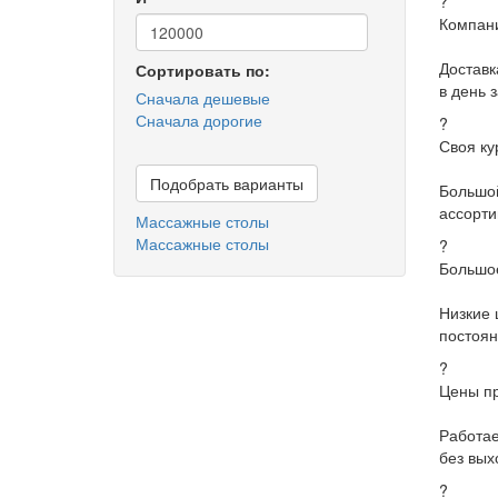
?
Компани
Доставк
Сортировать по:
в день 
Сначала дешевые
Сначала дорогие
?
Своя ку
Подобрать варианты
Большо
ассорти
Массажные столы
Массажные столы
?
Большое
Низкие 
постоян
?
Цены пр
Работа
без вых
?