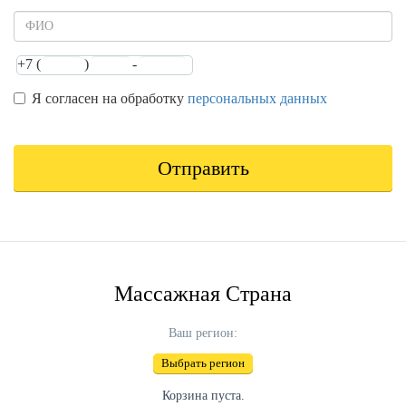
+7 (
)
-
Имя
Телефон,
Телефон,
Телефон,
Я согласен на обработку
part
part
part
персональных данных
1
2
3
Персональные
данные
*
Отправить
Массажная Страна
Ваш регион:
Выбрать регион
Корзина пуста.