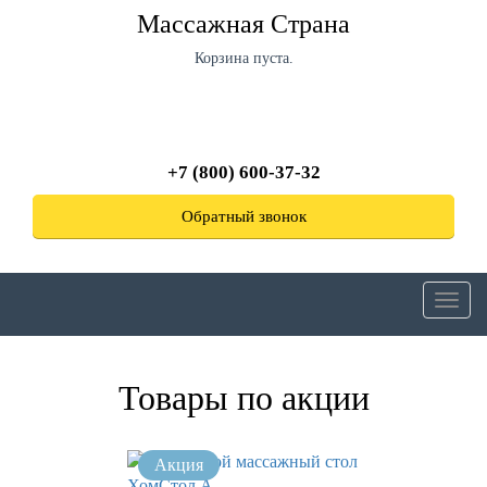
Перейти
Массажная Страна
к
основному
Корзина пуста.
содержанию
+7 (800) 600-37-32
Обратный звонок
Toggl
navig
Товары по акции